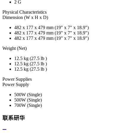
2 G
Physical Characteristics
Dimension (W x H x D)
482 x 177 x 479 mm (19" x 7" x 18.9")
482 x 177 x 479 mm (19" x 7" x 18.9")
482 x 177 x 479 mm (19" x 7" x 18.9")
Weight (Net)
12.5 kg (27.5 lb )
12.5 kg (27.5 lb )
12.5 kg (27.5 lb )
Power Supplies
Power Supply
500W (Single)
500W (Single)
700W (Single)
联系研华