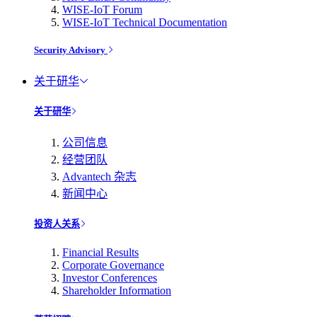
WISE-IoT Forum
WISE-IoT Technical Documentation
Security Advisory
关于研华
关于研华
公司信息
经营团队
Advantech 杂志
新闻中心
投资人关系
Financial Results
Corporate Governance
Investor Conferences
Shareholder Information