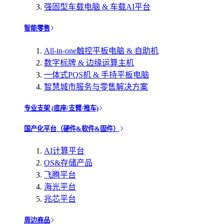
强固型车载电脑 & 车载AI平台
智能零售
All-in-one触控平板电脑 & 自助机
数字标牌 & 边缘运算主机
一体式POS机 & 手持平板电脑
智慧城市服务与零售解决方案
专业支架 (底座/支臂/推车)
国产化平台（硬件&软件&固件）
AI计算平台
OS&存储产品
飞腾平台
海光平台
兆芯平台
周边商品