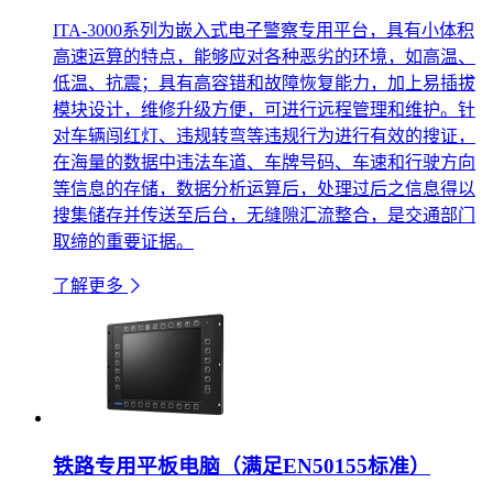
ITA-3000系列为嵌入式电子警察专用平台，具有小体积
高速运算的特点，能够应对各种恶劣的环境，如高温、
低温、抗震；具有高容错和故障恢复能力，加上易插拔
模块设计，维修升级方便，可进行远程管理和维护。针
对车辆闯红灯、违规转弯等违规行为进行有效的搜证，
在海量的数据中违法车道、车牌号码、车速和行驶方向
等信息的存储，数据分析运算后，处理过后之信息得以
搜集储存并传送至后台，无缝隙汇流整合，是交通部门
取缔的重要证据。
了解更多
铁路专用平板电脑（满足EN50155标准）