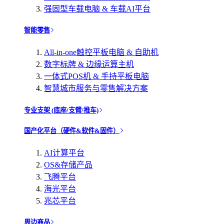
强固型车载电脑 & 车载AI平台
智能零售
All-in-one触控平板电脑 & 自助机
数字标牌 & 边缘运算主机
一体式POS机 & 手持平板电脑
智慧城市服务与零售解决方案
专业支架 (底座/支臂/推车)
国产化平台（硬件&软件&固件）
AI计算平台
OS&存储产品
飞腾平台
海光平台
兆芯平台
周边商品