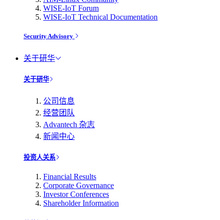
WISE-IoT Forum
WISE-IoT Technical Documentation
Security Advisory
关于研华
关于研华
公司信息
经营团队
Advantech 杂志
新闻中心
投资人关系
Financial Results
Corporate Governance
Investor Conferences
Shareholder Information