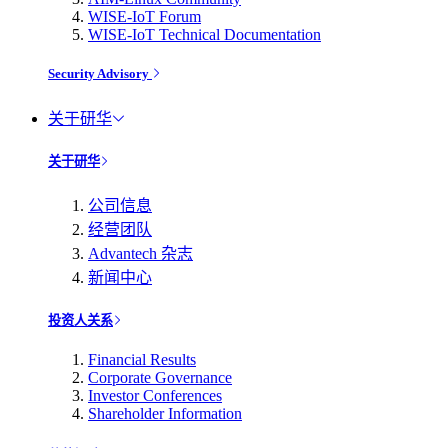
WISE-IoT Forum
WISE-IoT Technical Documentation
Security Advisory
关于研华
关于研华
公司信息
经营团队
Advantech 杂志
新闻中心
投资人关系
Financial Results
Corporate Governance
Investor Conferences
Shareholder Information