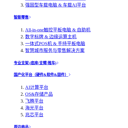
强固型车载电脑 & 车载AI平台
智能零售
All-in-one触控平板电脑 & 自助机
数字标牌 & 边缘运算主机
一体式POS机 & 手持平板电脑
智慧城市服务与零售解决方案
专业支架 (底座/支臂/推车)
国产化平台（硬件&软件&固件）
AI计算平台
OS&存储产品
飞腾平台
海光平台
兆芯平台
周边商品