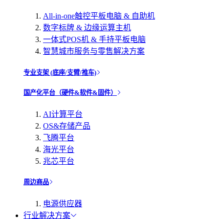
All-in-one触控平板电脑 & 自助机
数字标牌 & 边缘运算主机
一体式POS机 & 手持平板电脑
智慧城市服务与零售解决方案
专业支架 (底座/支臂/推车)
国产化平台（硬件&软件&固件）
AI计算平台
OS&存储产品
飞腾平台
海光平台
兆芯平台
周边商品
电源供应器
行业解决方案