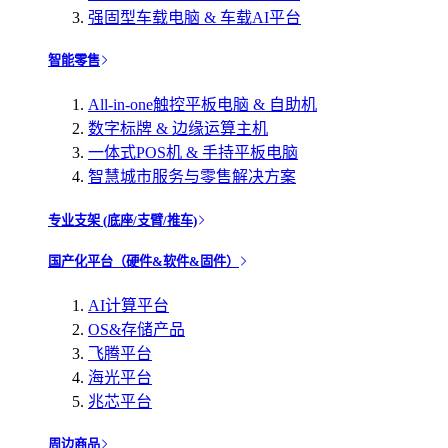
强固型车载电脑 & 车载AI平台
智能零售
All-in-one触控平板电脑 & 自助机
数字标牌 & 边缘运算主机
一体式POS机 & 手持平板电脑
智慧城市服务与零售解决方案
专业支架 (底座/支臂/推车)
国产化平台（硬件&软件&固件）
AI计算平台
OS&存储产品
飞腾平台
海光平台
兆芯平台
周边商品