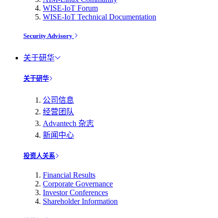
WISE-IoT Forum
WISE-IoT Technical Documentation
Security Advisory
关于研华
关于研华
公司信息
经营团队
Advantech 杂志
新闻中心
投资人关系
Financial Results
Corporate Governance
Investor Conferences
Shareholder Information