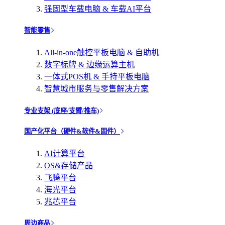
强固型车载电脑 & 车载AI平台
智能零售
All-in-one触控平板电脑 & 自助机
数字标牌 & 边缘运算主机
一体式POS机 & 手持平板电脑
智慧城市服务与零售解决方案
专业支架 (底座/支臂/推车)
国产化平台（硬件&软件&固件）
AI计算平台
OS&存储产品
飞腾平台
海光平台
兆芯平台
周边商品