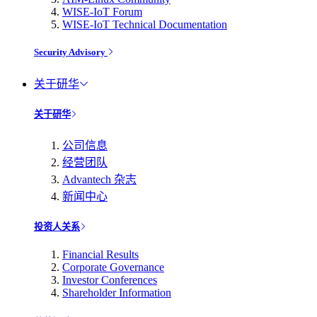
WISE-IoT Forum
WISE-IoT Technical Documentation
Security Advisory
关于研华
关于研华
公司信息
经营团队
Advantech 杂志
新闻中心
投资人关系
Financial Results
Corporate Governance
Investor Conferences
Shareholder Information