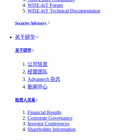
WISE-IoT Forum
WISE-IoT Technical Documentation
Security Advisory
关于研华
关于研华
公司信息
经营团队
Advantech 杂志
新闻中心
投资人关系
Financial Results
Corporate Governance
Investor Conferences
Shareholder Information