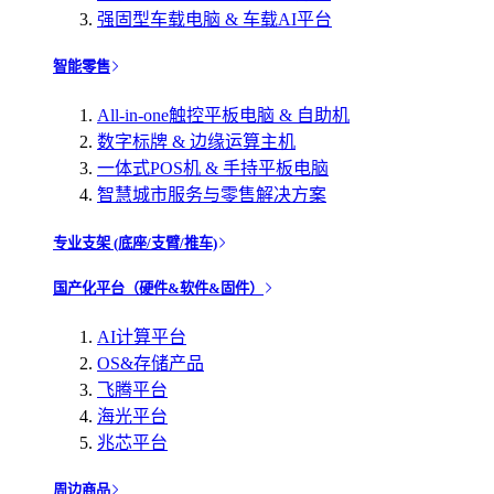
强固型车载电脑 & 车载AI平台
智能零售
All-in-one触控平板电脑 & 自助机
数字标牌 & 边缘运算主机
一体式POS机 & 手持平板电脑
智慧城市服务与零售解决方案
专业支架 (底座/支臂/推车)
国产化平台（硬件&软件&固件）
AI计算平台
OS&存储产品
飞腾平台
海光平台
兆芯平台
周边商品