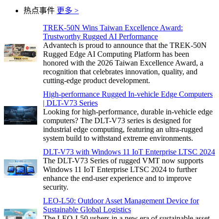
热点事件
更多 >
TREK-50N Wins Taiwan Excellence Award:
Trustworthy Rugged AI Performance
Advantech is proud to announce that the TREK-50N
Rugged Edge AI Computing Platform has been
honored with the 2026 Taiwan Excellence Award, a
recognition that celebrates innovation, quality, and
cutting-edge product development.
High-performance Rugged In-vehicle Edge Computers
| DLT-V73 Series
Looking for high-performance, durable in-vehicle edge
computers? The DLT-V73 series is designed for
industrial edge computing, featuring an ultra-rugged
system build to withstand extreme environments.
DLT-V73 with Windows 11 IoT Enterprise LTSC 2024
The DLT-V73 Series of rugged VMT now supports
Windows 11 IoT Enterprise LTSC 2024 to further
enhance the end-user experience and to improve
security.
LEO-L50: Outdoor Asset Management Device for
Sustainable Global Logistics
The LEO-L50 ushers in a new era of sustainable asset