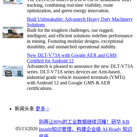
tracking, combining real-time visibility, route
optimization, and green energy innovation.
Built Unbreakable: Advantech Heavy Duty Machinery
Solutions
Built for the toughest challenges, our rugged,
intelligent, and efficient solutions redefine performance
in mining. Featuring modular designs, exceptional
durability, and unmatched operational stability.
New DLT-V73A with Google AER and GMS
Certified for Android 12
Advantech is pleased to announce the new DLT-V73A
series. DLT-V73A series devices are Arm-based,
industrial grade vehicle mounted terminals (VMTs)
with Android 12 and Google GMS & AER
certifications.
新闻头条
更多 >
别再让80%的工业数据继续沉睡！研华 KB
05/13/2026
Insight知识管理，构建企业级 AI-Ready 知识
底座