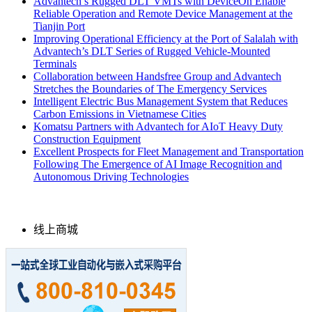
Advantech’s Rugged DLT VMTs with DeviceOn Enable
Reliable Operation and Remote Device Management at the
Tianjin Port
Improving Operational Efficiency at the Port of Salalah with
Advantech’s DLT Series of Rugged Vehicle-Mounted
Terminals
Collaboration between Handsfree Group and Advantech
Stretches the Boundaries of The Emergency Services
Intelligent Electric Bus Management System that Reduces
Carbon Emissions in Vietnamese Cities
Komatsu Partners with Advantech for AIoT Heavy Duty
Construction Equipment
Excellent Prospects for Fleet Management and Transportation
Following The Emergence of AI Image Recognition and
Autonomous Driving Technologies
线上商城