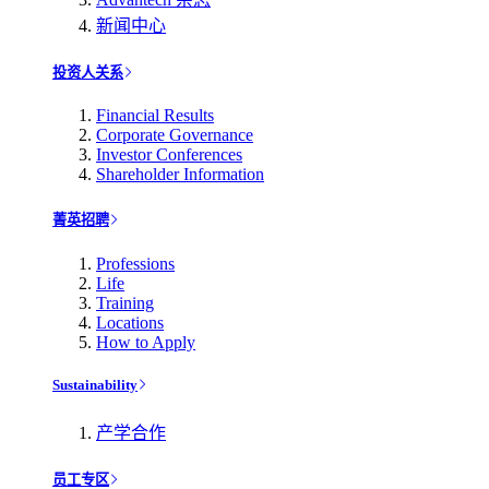
新闻中心
投资人关系
Financial Results
Corporate Governance
Investor Conferences
Shareholder Information
菁英招聘
Professions
Life
Training
Locations
How to Apply
Sustainability
产学合作
员工专区