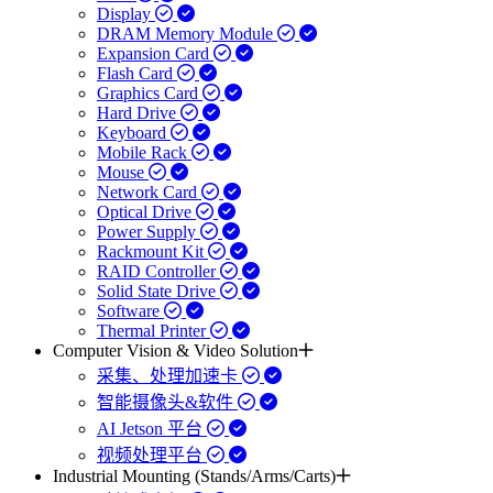
Display
DRAM Memory Module
Expansion Card
Flash Card
Graphics Card
Hard Drive
Keyboard
Mobile Rack
Mouse
Network Card
Optical Drive
Power Supply
Rackmount Kit
RAID Controller
Solid State Drive
Software
Thermal Printer
Computer Vision & Video Solution
采集、处理加速卡
智能摄像头&软件
AI Jetson 平台
视频处理平台
Industrial Mounting (Stands/Arms/Carts)