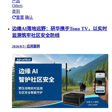
产品
Others
类别
重置
确认
边缘AI落地远野：研华携手Tono TV，以实时
监测筑牢社区安全防线
2026/8/5
|
应用案例