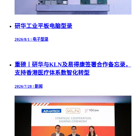
研华工业平板电脑型录
2026/8/1
|
电子型录
重磅丨研华与KLN及易得康签署合作备忘录，
支持香港医疗体系数智化转型
2026/7/28
|
新闻