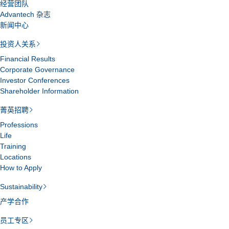
经营团队
Advantech 杂志
新闻中心
投资人关系
Financial Results
Corporate Governance
Investor Conferences
Shareholder Information
菁英招聘
Professions
Life
Training
Locations
How to Apply
Sustainability
产学合作
员工专区