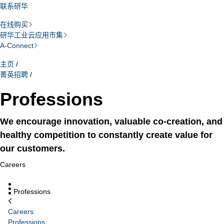
联系研华
在线购买
研华工业云应用市集
A-Connect
主页
/
菁英招聘
/
Professions
We encourage innovation, valuable co-creation, and
healthy competition to constantly create value for
our customers.
Careers
Professions
Careers
Professions