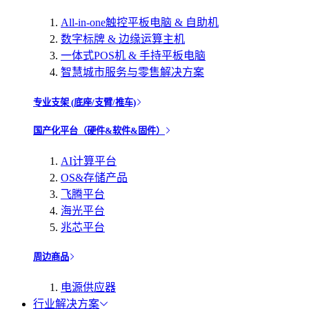
All-in-one触控平板电脑 & 自助机
数字标牌 & 边缘运算主机
一体式POS机 & 手持平板电脑
智慧城市服务与零售解决方案
专业支架 (底座/支臂/推车)
国产化平台（硬件&软件&固件）
AI计算平台
OS&存储产品
飞腾平台
海光平台
兆芯平台
周边商品
电源供应器
行业解决方案