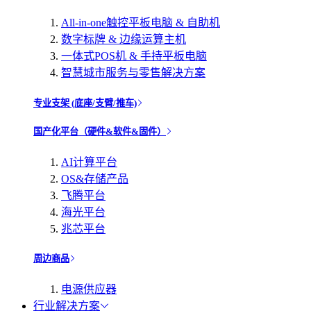
All-in-one触控平板电脑 & 自助机
数字标牌 & 边缘运算主机
一体式POS机 & 手持平板电脑
智慧城市服务与零售解决方案
专业支架 (底座/支臂/推车)
国产化平台（硬件&软件&固件）
AI计算平台
OS&存储产品
飞腾平台
海光平台
兆芯平台
周边商品
电源供应器
行业解决方案