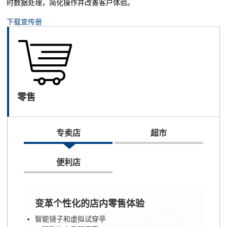
时数据处理，简化操作并改善客户体验。
下载宣传册
UTC-100系列：时尚且节省空间的设计
纤
UTC-100系列提供15.6到23.8英寸的全功能一体机。它结合了时尚
U
的外形和宽屏显示以及工业级的可靠性，是零售亭、互动数字标牌
售
和自助终端等互动公共应用的理想选择。
零售
查看系列
观看介绍视频
专卖店
超市
便利店
变革个性化的店内零售体验
智能镜子和虚拟试穿亭