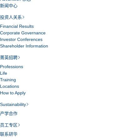
新闻中心
投资人关系
Financial Results
Corporate Governance
Investor Conferences
Shareholder Information
菁英招聘
Professions
Life
Training
Locations
How to Apply
Sustainability
产学合作
员工专区
联系研华