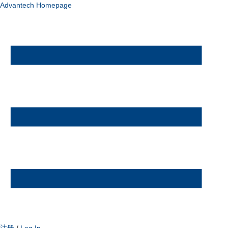
Advantech Homepage
注册
/
Log In