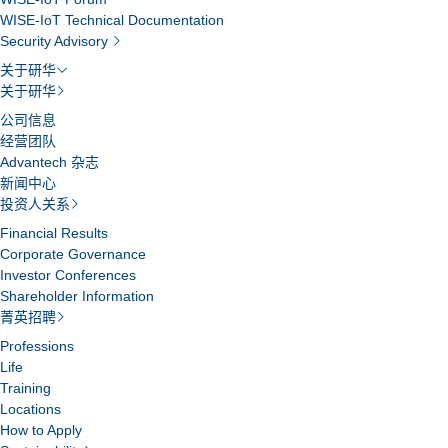
WISE-IoT Technical Documentation
Security Advisory
关于研华
关于研华
公司信息
经营团队
Advantech 杂志
新闻中心
投资人关系
Financial Results
Corporate Governance
Investor Conferences
Shareholder Information
菁英招聘
Professions
Life
Training
Locations
How to Apply