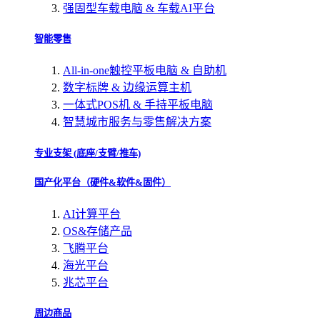
强固型车载电脑 & 车载AI平台
智能零售
All-in-one触控平板电脑 & 自助机
数字标牌 & 边缘运算主机
一体式POS机 & 手持平板电脑
智慧城市服务与零售解决方案
专业支架 (底座/支臂/推车)
国产化平台（硬件&软件&固件）
AI计算平台
OS&存储产品
飞腾平台
海光平台
兆芯平台
周边商品