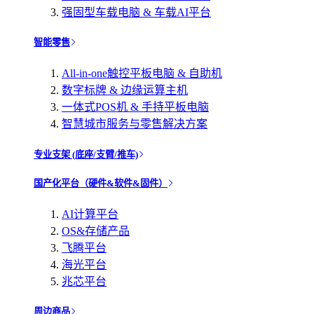
强固型车载电脑 & 车载AI平台
智能零售
All-in-one触控平板电脑 & 自助机
数字标牌 & 边缘运算主机
一体式POS机 & 手持平板电脑
智慧城市服务与零售解决方案
专业支架 (底座/支臂/推车)
国产化平台（硬件&软件&固件）
AI计算平台
OS&存储产品
飞腾平台
海光平台
兆芯平台
周边商品