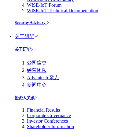
WISE-IoT Forum
WISE-IoT Technical Documentation
Security Advisory
关于研华
关于研华
公司信息
经营团队
Advantech 杂志
新闻中心
投资人关系
Financial Results
Corporate Governance
Investor Conferences
Shareholder Information