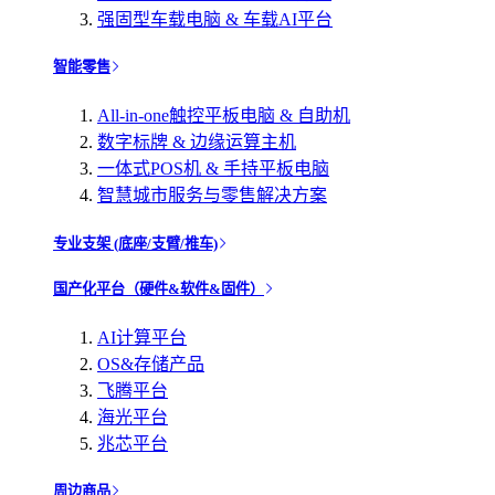
强固型车载电脑 & 车载AI平台
智能零售
All-in-one触控平板电脑 & 自助机
数字标牌 & 边缘运算主机
一体式POS机 & 手持平板电脑
智慧城市服务与零售解决方案
专业支架 (底座/支臂/推车)
国产化平台（硬件&软件&固件）
AI计算平台
OS&存储产品
飞腾平台
海光平台
兆芯平台
周边商品