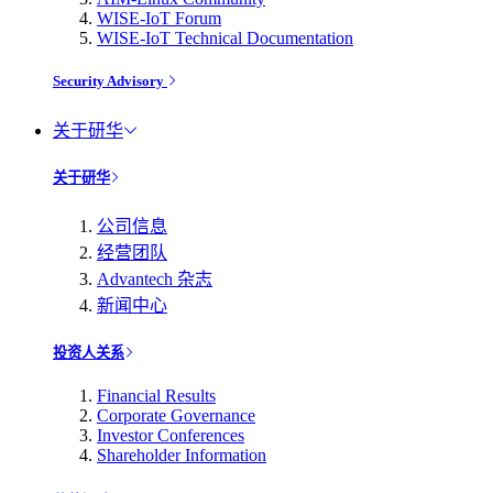
WISE-IoT Forum
WISE-IoT Technical Documentation
Security Advisory
关于研华
关于研华
公司信息
经营团队
Advantech 杂志
新闻中心
投资人关系
Financial Results
Corporate Governance
Investor Conferences
Shareholder Information