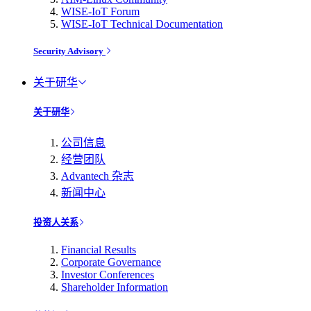
WISE-IoT Forum
WISE-IoT Technical Documentation
Security Advisory
关于研华
关于研华
公司信息
经营团队
Advantech 杂志
新闻中心
投资人关系
Financial Results
Corporate Governance
Investor Conferences
Shareholder Information