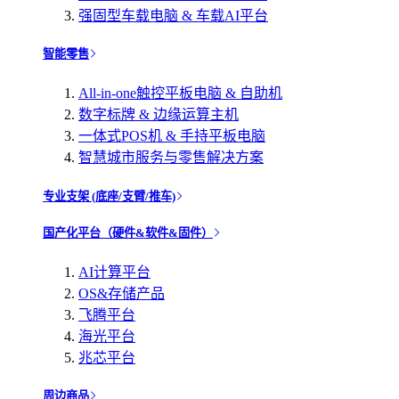
强固型车载电脑 & 车载AI平台
智能零售
All-in-one触控平板电脑 & 自助机
数字标牌 & 边缘运算主机
一体式POS机 & 手持平板电脑
智慧城市服务与零售解决方案
专业支架 (底座/支臂/推车)
国产化平台（硬件&软件&固件）
AI计算平台
OS&存储产品
飞腾平台
海光平台
兆芯平台
周边商品