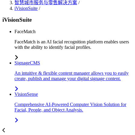
智慧城市服务与零售解决方案
/
iVisionSuite
/
iVisionSuite
FaceMatch
FaceMatch is an AI facial recognition platform enables users
with the ability to identify facial profiles.
SignageCMS
An intuitive & flexible content manager allows you to easily
create, publish and manage your digital signage content.
VisionSense
Comprehensive AI-Powered Computer Vision Solution for
Facial, People, and Object Analysis.