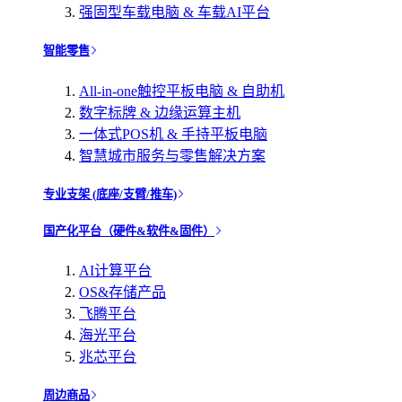
强固型车载电脑 & 车载AI平台
智能零售
All-in-one触控平板电脑 & 自助机
数字标牌 & 边缘运算主机
一体式POS机 & 手持平板电脑
智慧城市服务与零售解决方案
专业支架 (底座/支臂/推车)
国产化平台（硬件&软件&固件）
AI计算平台
OS&存储产品
飞腾平台
海光平台
兆芯平台
周边商品