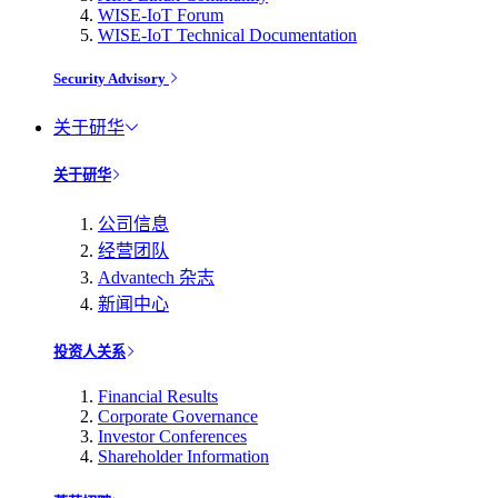
WISE-IoT Forum
WISE-IoT Technical Documentation
Security Advisory
关于研华
关于研华
公司信息
经营团队
Advantech 杂志
新闻中心
投资人关系
Financial Results
Corporate Governance
Investor Conferences
Shareholder Information