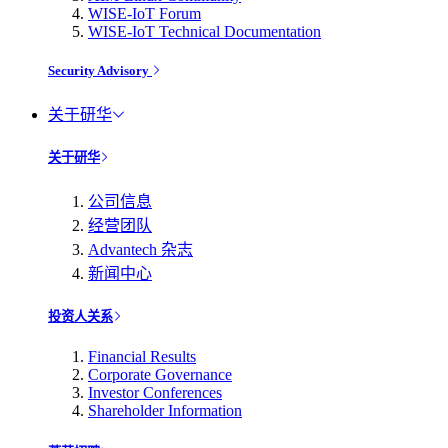
WISE-IoT Forum
WISE-IoT Technical Documentation
Security Advisory
关于研华
关于研华
公司信息
经营团队
Advantech 杂志
新闻中心
投资人关系
Financial Results
Corporate Governance
Investor Conferences
Shareholder Information