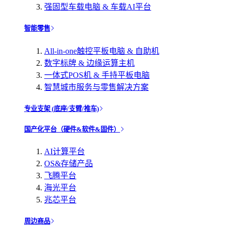
强固型车载电脑 & 车载AI平台
智能零售
All-in-one触控平板电脑 & 自助机
数字标牌 & 边缘运算主机
一体式POS机 & 手持平板电脑
智慧城市服务与零售解决方案
专业支架 (底座/支臂/推车)
国产化平台（硬件&软件&固件）
AI计算平台
OS&存储产品
飞腾平台
海光平台
兆芯平台
周边商品