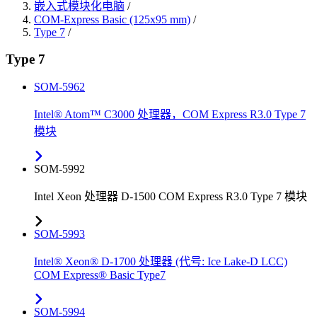
嵌入式模块化电脑
/
COM-Express Basic (125x95 mm)
/
Type 7
/
Type 7
SOM-5962
Intel® Atom™ C3000 处理器，COM Express R3.0 Type 7
模块
SOM-5992
Intel Xeon 处理器 D-1500 COM Express R3.0 Type 7 模块
SOM-5993
Intel® Xeon® D-1700 处理器 (代号: Ice Lake-D LCC)
COM Express® Basic Type7
SOM-5994