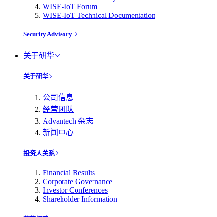
WISE-IoT Forum
WISE-IoT Technical Documentation
Security Advisory
关于研华
关于研华
公司信息
经营团队
Advantech 杂志
新闻中心
投资人关系
Financial Results
Corporate Governance
Investor Conferences
Shareholder Information