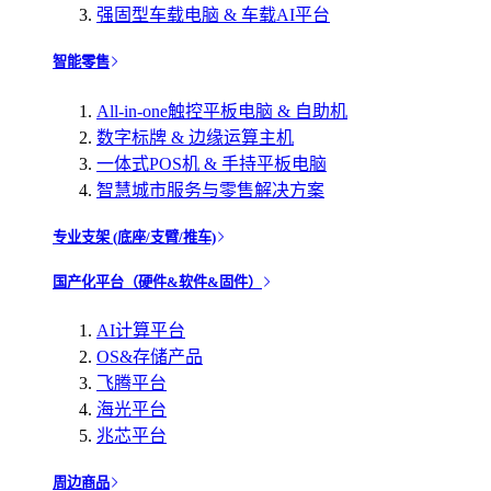
强固型车载电脑 & 车载AI平台
智能零售
All-in-one触控平板电脑 & 自助机
数字标牌 & 边缘运算主机
一体式POS机 & 手持平板电脑
智慧城市服务与零售解决方案
专业支架 (底座/支臂/推车)
国产化平台（硬件&软件&固件）
AI计算平台
OS&存储产品
飞腾平台
海光平台
兆芯平台
周边商品