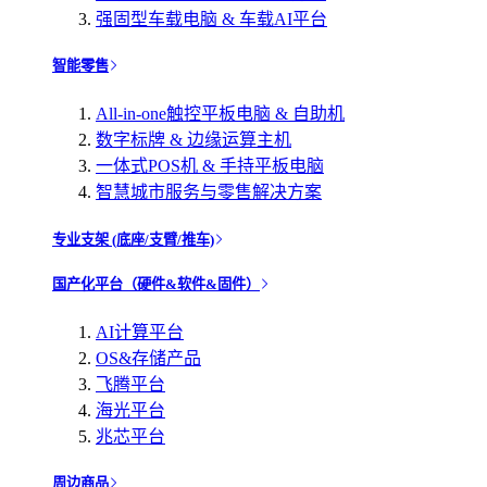
强固型车载电脑 & 车载AI平台
智能零售
All-in-one触控平板电脑 & 自助机
数字标牌 & 边缘运算主机
一体式POS机 & 手持平板电脑
智慧城市服务与零售解决方案
专业支架 (底座/支臂/推车)
国产化平台（硬件&软件&固件）
AI计算平台
OS&存储产品
飞腾平台
海光平台
兆芯平台
周边商品