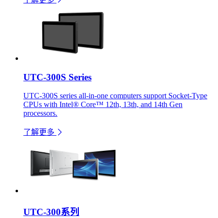
UTC-300S Series
UTC-300S series all-in-one computers support Socket-Type
CPUs with Intel® Core™ 12th, 13th, and 14th Gen
processors.
了解更多
UTC-300系列