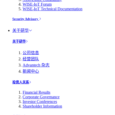
WISE-IoT Forum
WISE-IoT Technical Documentation
Security Advisory
关于研华
关于研华
公司信息
经营团队
Advantech 杂志
新闻中心
投资人关系
Financial Results
Corporate Governance
Investor Conferences
Shareholder Information