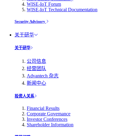
WISE-IoT Forum
WISE-IoT Technical Documentation
Security Advisory
关于研华
关于研华
公司信息
经营团队
Advantech 杂志
新闻中心
投资人关系
Financial Results
Corporate Governance
Investor Conferences
Shareholder Information