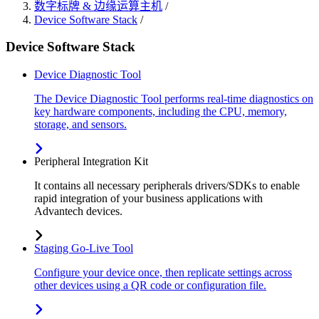
数字标牌 & 边缘运算主机
/
Device Software Stack
/
Device Software Stack
Device Diagnostic Tool
The Device Diagnostic Tool performs real-time diagnostics on
key hardware components, including the CPU, memory,
storage, and sensors.
Peripheral Integration Kit
It contains all necessary peripherals drivers/SDKs to enable
rapid integration of your business applications with
Advantech devices.
Staging Go-Live Tool
Configure your device once, then replicate settings across
other devices using a QR code or configuration file.