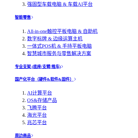
强固型车载电脑 & 车载AI平台
智能零售
All-in-one触控平板电脑 & 自助机
数字标牌 & 边缘运算主机
一体式POS机 & 手持平板电脑
智慧城市服务与零售解决方案
专业支架 (底座/支臂/推车)
国产化平台（硬件&软件&固件）
AI计算平台
OS&存储产品
飞腾平台
海光平台
兆芯平台
周边商品