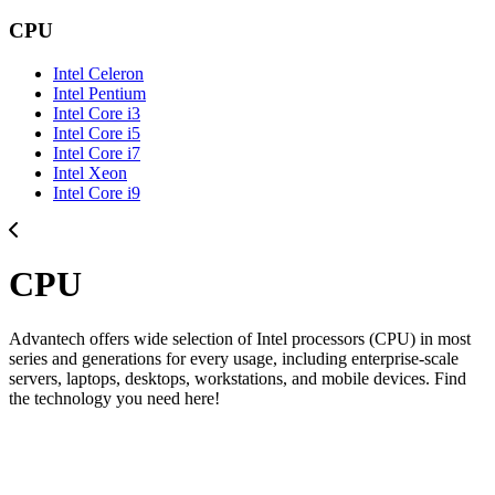
CPU
Intel Celeron
Intel Pentium
Intel Core i3
Intel Core i5
Intel Core i7
Intel Xeon
Intel Core i9
CPU
Advantech offers wide selection of Intel processors (CPU) in most
series and generations for every usage, including enterprise-scale
servers, laptops, desktops, workstations, and mobile devices. Find
the technology you need here!