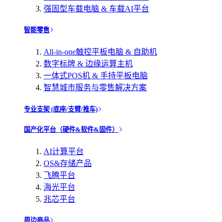
强固型车载电脑 & 车载AI平台
智能零售
All-in-one触控平板电脑 & 自助机
数字标牌 & 边缘运算主机
一体式POS机 & 手持平板电脑
智慧城市服务与零售解决方案
专业支架 (底座/支臂/推车)
国产化平台（硬件&软件&固件）
AI计算平台
OS&存储产品
飞腾平台
海光平台
兆芯平台
周边商品