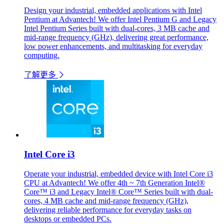
Design your industrial, embedded applications with Intel
Pentium at Advantech! We offer Intel Pentium G and Legacy
Intel Pentium Series built with dual-cores, 3 MB cache and
mid-range frequency (GHz), delivering great performance,
low power enhancements, and multitasking for everyday
computing.
了解更多
Intel Core i3
Operate your industrial, embedded device with Intel Core i3
CPU at Advantech! We offer 4th ~ 7th Generation Intel®
Core™ i3 and Legacy Intel® Core™ Series built with dual-
cores, 4 MB cache and mid-range frequency (GHz),
delivering reliable performance for everyday tasks on
desktops or embedded PCs.