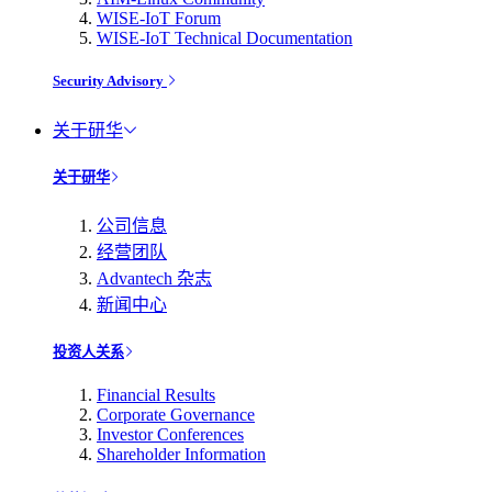
WISE-IoT Forum
WISE-IoT Technical Documentation
Security Advisory
关于研华
关于研华
公司信息
经营团队
Advantech 杂志
新闻中心
投资人关系
Financial Results
Corporate Governance
Investor Conferences
Shareholder Information