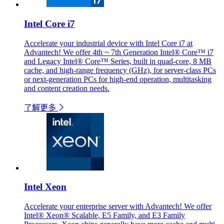
Intel Core i7
Accelerate your industrial device with Intel Core i7 at
Advantech! We offer 4th ~ 7th Generation Intel® Core™ i7
and Legacy Intel® Core™ Series, built in quad-core, 8 MB
cache, and high-range frequency (GHz), for server-class PCs
or next-generation PCs for high-end operation, multitasking
and content creation needs.
了解更多
Intel Xeon
Accelerate your enterprise server with Advantech! We offer
Intel® Xeon® Scalable, E5 Family, and E3 Family