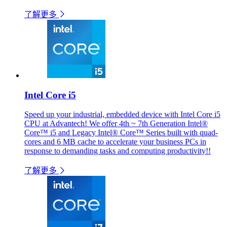
了解更多
Intel Core i5
Speed up your industrial, embedded device with Intel Core i5
CPU at Advantech! We offer 4th ~ 7th Generation Intel®
Core™ i5 and Legacy Intel® Core™ Series built with quad-
cores and 6 MB cache to accelerate your business PCs in
response to demanding tasks and computing productivity!!
了解更多