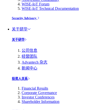
WISE-IoT Forum
WISE-IoT Technical Documentation
Security Advisory
关于研华
关于研华
公司信息
经营团队
Advantech 杂志
新闻中心
投资人关系
Financial Results
Corporate Governance
Investor Conferences
Shareholder Information