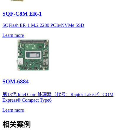
SQF-C8M ER-1
SQFlash ER-1 M.2 2280 PCIe/NVMe SSD
Learn more
SOM-6884
第13代 Intel Core 处理器（代号：Raptor Lake-P）COM
Express® Compact Type6
Learn more
相关案例