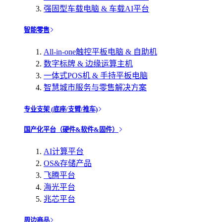
强固型车载电脑 & 车载AI平台
智能零售
All-in-one触控平板电脑 & 自助机
数字标牌 & 边缘运算主机
一体式POS机 & 手持平板电脑
智慧城市服务与零售解决方案
专业支架 (底座/支臂/推车)
国产化平台（硬件&软件&固件）
AI计算平台
OS&存储产品
飞腾平台
海光平台
兆芯平台
周边商品