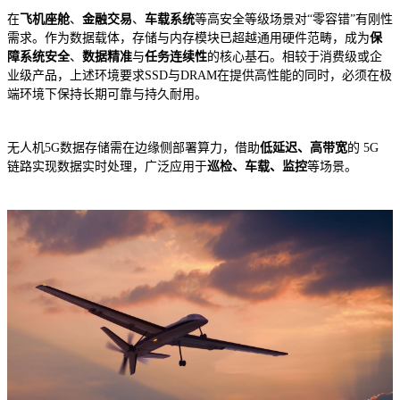
在
飞机座舱
、
金融交易
、
车载系统
等高安全等级场景对“零容错”有刚性
需求。作为数据载体，存储与内存模块已超越通用硬件范畴，成为
保
障系统安全
、
数据精准
与
任务连续性
的核心基石。相较于消费级或企
业级产品，上述环境要求SSD与DRAM在提供高性能的同时，必须在极
端环境下保持长期可靠与持久耐用。
无人机5G数据存储需在边缘侧部署算力，借助
低延迟、高带宽
的 5G
链路实现数据实时处理，广泛应用于
巡检、车载、监控
等场景。