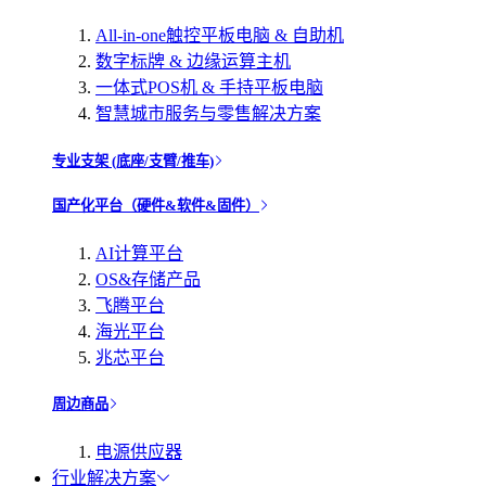
All-in-one触控平板电脑 & 自助机
数字标牌 & 边缘运算主机
一体式POS机 & 手持平板电脑
智慧城市服务与零售解决方案
专业支架 (底座/支臂/推车)
国产化平台（硬件&软件&固件）
AI计算平台
OS&存储产品
飞腾平台
海光平台
兆芯平台
周边商品
电源供应器
行业解决方案