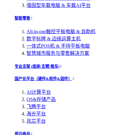
强固型车载电脑 & 车载AI平台
智能零售
All-in-one触控平板电脑 & 自助机
数字标牌 & 边缘运算主机
一体式POS机 & 手持平板电脑
智慧城市服务与零售解决方案
专业支架 (底座/支臂/推车)
国产化平台（硬件&软件&固件）
AI计算平台
OS&存储产品
飞腾平台
海光平台
兆芯平台
周边商品