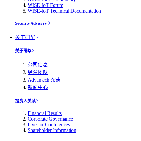
WISE-IoT Forum
WISE-IoT Technical Documentation
Security Advisory
关于研华
关于研华
公司信息
经营团队
Advantech 杂志
新闻中心
投资人关系
Financial Results
Corporate Governance
Investor Conferences
Shareholder Information