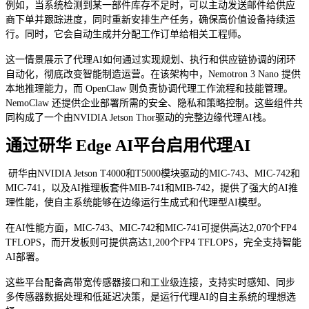
例如，当系统检测到某一部件库存不足时，可以主动发送邮件给供应
商下单并跟踪进度，同时重新安排生产任务，确保高价值设备持续运
行。同时，它会自动生成并分配工作订单给相关工程师。
这一情景展示了代理AI如何通过实现规划、执行和供应链协调的闭环
自动化，彻底改变智能制造运营。在该架构中，Nemotron 3 Nano 提供
本地推理能力，而 OpenClaw 则负责协调代理工作流程和技能管理。
NemoClaw 还提供企业部署所需的安全、隐私和策略控制。这些组件共
同构成了一个由NVIDIA Jetson Thor驱动的完整边缘代理AI栈。
通过研华 Edge AI平台启用代理AI
研华由NVIDIA Jetson T4000和T5000模块驱动的MIC-743、MIC-742和
MIC-741，以及AI推理板套件MIB-741和MIB-742，提供了强大的AI推
理性能，使自主系统能够在边缘运行生成式和代理型AI模型。
在AI性能方面，MIC-743、MIC-742和MIC-741可提供高达2,070个FP4
TFLOPS，而开发板则可提供高达1,200个FP4 TFLOPS，完全支持智能
AI部署。
这些平台配备高带宽传感器接口和工业级连接，支持实时感知、同步
多传感器数据处理和低延迟决策，是运行代理AI的自主系统的理想选