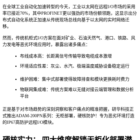
在全球工业自动化加速转型的今天，工业以太网在远程I/O市场的采用
率已接近70%，其中PROFINET更以强劲的市场份额领跑，这显示出分
布式自动化系统正加速从传统现场总线向基于以太网的实时网络迁
移。
然而，传统机柜式I/O方案在面对矿业、石油天然气、港口、铁路、风
力发电等恶劣环境应用时，暴露出诸多痛点：
布线成本高：长距离信号传输导致电缆成本激增
环境适应性差：灰尘、水汽、极端温度威胁设备稳定运行
维护困难：集中式部署使得故障排查和模块更换耗时费力
物联网集成难：传统方案难以无缝对接云端管理和数据分析
平台
正是基于对市场趋势的深刻洞察和客户痛点的精准把握，研华科技正
式推出ADAM-200PN系列：无柜部署，硬核防护！专为恶劣环境打造
的IP67高防护远程I/O模块。