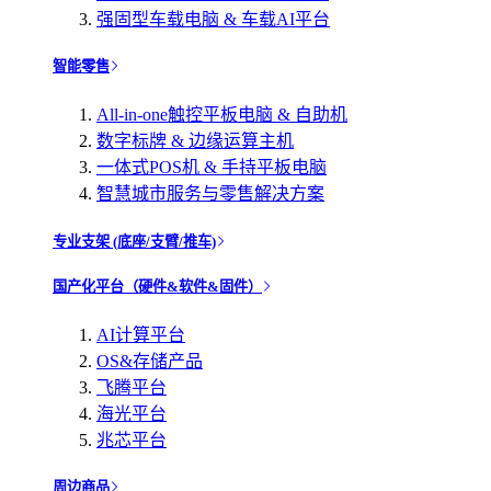
强固型车载电脑 & 车载AI平台
智能零售
All-in-one触控平板电脑 & 自助机
数字标牌 & 边缘运算主机
一体式POS机 & 手持平板电脑
智慧城市服务与零售解决方案
专业支架 (底座/支臂/推车)
国产化平台（硬件&软件&固件）
AI计算平台
OS&存储产品
飞腾平台
海光平台
兆芯平台
周边商品