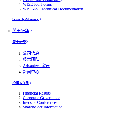
WISE-IoT Forum
WISE-IoT Technical Documentation
Security Advisory
关于研华
关于研华
公司信息
经营团队
Advantech 杂志
新闻中心
投资人关系
Financial Results
Corporate Governance
Investor Conferences
Shareholder Information