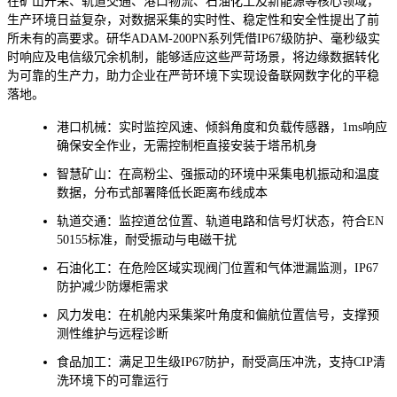
在矿山开采、轨道交通、港口物流、石油化工及新能源等核心领域，
生产环境日益复杂，对数据采集的实时性、稳定性和安全性提出了前
所未有的高要求。研华ADAM-200PN系列凭借IP67级防护、毫秒级实
时响应及电信级冗余机制，能够适应这些严苛场景，将边缘数据转化
为可靠的生产力，助力企业在严苛环境下实现设备联网数字化的平稳
落地。
港口机械：实时监控风速、倾斜角度和负载传感器，1ms响应
确保安全作业，无需控制柜直接安装于塔吊机身
智慧矿山：在高粉尘、强振动的环境中采集电机振动和温度
数据，分布式部署降低长距离布线成本
轨道交通：监控道岔位置、轨道电路和信号灯状态，符合EN
50155标准，耐受振动与电磁干扰
石油化工：在危险区域实现阀门位置和气体泄漏监测，IP67
防护减少防爆柜需求
风力发电：在机舱内采集桨叶角度和偏航位置信号，支撑预
测性维护与远程诊断
食品加工：满足卫生级IP67防护，耐受高压冲洗，支持CIP清
洗环境下的可靠运行