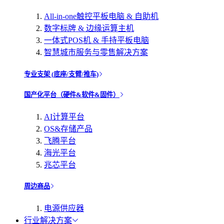
All-in-one触控平板电脑 & 自助机
数字标牌 & 边缘运算主机
一体式POS机 & 手持平板电脑
智慧城市服务与零售解决方案
专业支架 (底座/支臂/推车)
国产化平台（硬件&软件&固件）
AI计算平台
OS&存储产品
飞腾平台
海光平台
兆芯平台
周边商品
电源供应器
行业解决方案