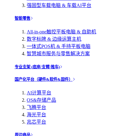
强固型车载电脑 & 车载AI平台
智能零售
All-in-one触控平板电脑 & 自助机
数字标牌 & 边缘运算主机
一体式POS机 & 手持平板电脑
智慧城市服务与零售解决方案
专业支架 (底座/支臂/推车)
国产化平台（硬件&软件&固件）
AI计算平台
OS&存储产品
飞腾平台
海光平台
兆芯平台
周边商品