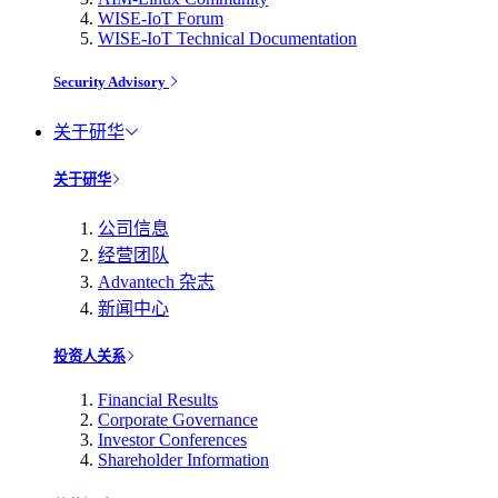
WISE-IoT Forum
WISE-IoT Technical Documentation
Security Advisory
关于研华
关于研华
公司信息
经营团队
Advantech 杂志
新闻中心
投资人关系
Financial Results
Corporate Governance
Investor Conferences
Shareholder Information