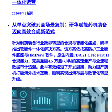
一体化运营
2026/8/4
|
新闻
从单点突破到全场景复制：研华赋能药机装备
迈向高效合规新范式
针对制药装备行业跨界转型的合规与智能化痛点，研华
推出软硬件一体化解决方案。该方案依托高防护工业硬
件底座与HMINavi 软件，原生内置FDA 21 CFR Part 11
合规能力，完美兼顾4.5 万瓶/ 小时的高速量产与全流程
数据审计追溯。此举有效缩短了开发周期，助力国产药
机打破海外技术垄断，顺利实现出海布局与数智化转型
升级。