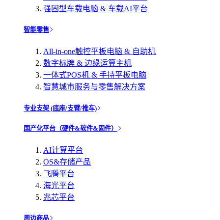
强固型车载电脑 & 车载AI平台
智能零售
All-in-one触控平板电脑 & 自助机
数字标牌 & 边缘运算主机
一体式POS机 & 手持平板电脑
智慧城市服务与零售解决方案
专业支架 (底座/支臂/推车)
国产化平台（硬件&软件&固件）
AI计算平台
OS&存储产品
飞腾平台
海光平台
兆芯平台
周边商品