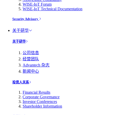
WISE-IoT Forum
WISE-IoT Technical Documentation
Security Advisory
关于研华
关于研华
公司信息
经营团队
Advantech 杂志
新闻中心
投资人关系
Financial Results
Corporate Governance
Investor Conferences
Shareholder Information