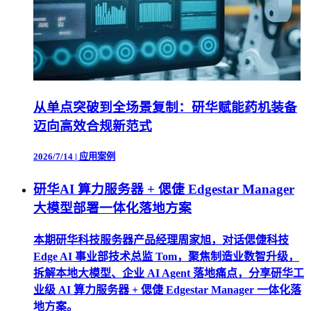
从单点突破到全场景复制：研华赋能药机装备
迈向高效合规新范式
2026/7/14
|
应用案例
研华AI 算力服务器 + 偲倢 Edgestar Manager
大模型部署一体化落地方案
本期研华科技服务器产品经理周家旭，对话偲倢科技
Edge AI 事业部技术总监 Tom，聚焦制造业数智升级，
拆解本地大模型、企业 AI Agent 落地痛点，分享研华工
业级 AI 算力服务器 + 偲倢 Edgestar Manager 一体化落
地方案。