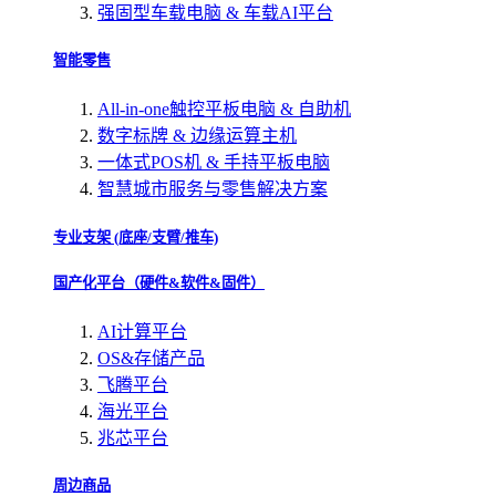
强固型车载电脑 & 车载AI平台
智能零售
All-in-one触控平板电脑 & 自助机
数字标牌 & 边缘运算主机
一体式POS机 & 手持平板电脑
智慧城市服务与零售解决方案
专业支架 (底座/支臂/推车)
国产化平台（硬件&软件&固件）
AI计算平台
OS&存储产品
飞腾平台
海光平台
兆芯平台
周边商品