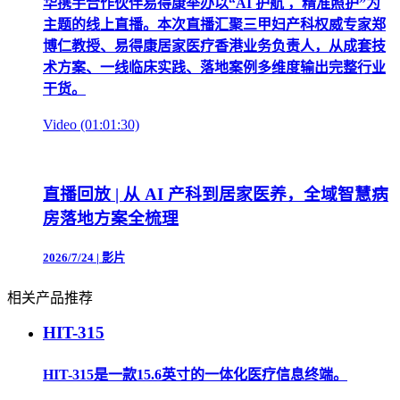
华携手合作伙伴易得康举办以“AI 护航 ，精准照护”为
主题的线上直播。本次直播汇聚三甲妇产科权威专家郑
博仁教授、易得康居家医疗香港业务负责人，从成套技
术方案、一线临床实践、落地案例多维度输出完整行业
干货。
Video (01:01:30)
直播回放 | 从 AI 产科到居家医养，全域智慧病
房落地方案全梳理
2026/7/24
|
影片
相关产品推荐
HIT-315
HIT-315是一款15.6英寸的一体化医疗信息终端。