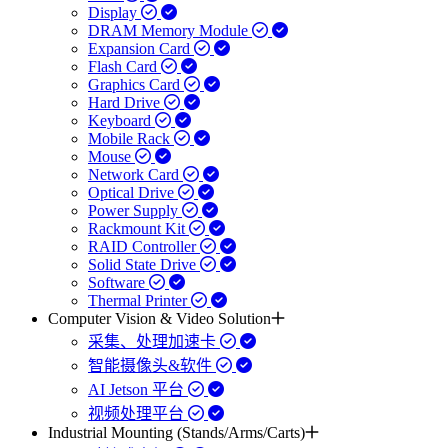
Display
DRAM Memory Module
Expansion Card
Flash Card
Graphics Card
Hard Drive
Keyboard
Mobile Rack
Mouse
Network Card
Optical Drive
Power Supply
Rackmount Kit
RAID Controller
Solid State Drive
Software
Thermal Printer
Computer Vision & Video Solution
采集、处理加速卡
智能摄像头&软件
AI Jetson 平台
视频处理平台
Industrial Mounting (Stands/Arms/Carts)