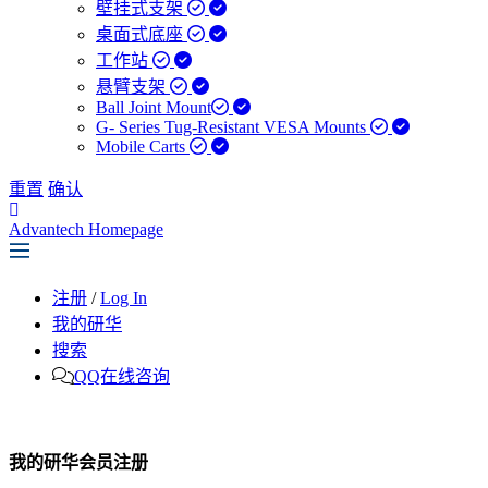
壁挂式支架
桌面式底座
工作站
悬臂支架
Ball Joint Mount​
G- Series Tug-Resistant VESA Mounts
Mobile Carts
重置
确认
Advantech Homepage
注册
/
Log In
我的研华
搜索
QQ在线咨询
我的研华会员注册