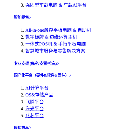
强固型车载电脑 & 车载AI平台
智能零售
All-in-one触控平板电脑 & 自助机
数字标牌 & 边缘运算主机
一体式POS机 & 手持平板电脑
智慧城市服务与零售解决方案
专业支架 (底座/支臂/推车)
国产化平台（硬件&软件&固件）
AI计算平台
OS&存储产品
飞腾平台
海光平台
兆芯平台
周边商品