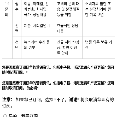
1:1
필
이름, 이메일, 전
고객의 문의 대
소비자의 불만 또
문
수
화번호, 회사명,
응 및 분쟁해결
는 분쟁처리에 관
의
국가, 상담내용
등을 위함
한 기록: 3년
선
제품, 시리얼넘버
효율적인 상담
택
대응
선
뉴스레터 수신 동
신규 서비스/상
법정 의무 보유 기
택
의 여부
품, 할인 이벤
간
트 안내
您是否愿意订阅研华的营销资讯，包括电子报、活动邀请和产品更新？您可
随时取消订阅。*
您是否愿意订阅研华的营销资讯，包括电子报、活动邀请和产品更新？您可
随时取消订阅。 为必填*
注意：
如果您已订阅，选择
“不了，谢谢”
将会取消您现有的
订阅。
是的，我要订阅。