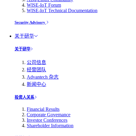
WISE-IoT Forum
WISE-IoT Technical Documentation
Security Advisory
关于研华
关于研华
公司信息
经营团队
Advantech 杂志
新闻中心
投资人关系
Financial Results
Corporate Governance
Investor Conferences
Shareholder Information