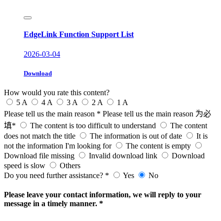
EdgeLink Function Support List
2026-03-04
Download
How would you rate this content?
5 A
4 A
3 A
2 A
1 A
Please tell us the main reason
*
Please tell us the main reason
为必
填*
The content is too difficult to understand
The content
does not match the title
The information is out of date
It is
not the information I'm looking for
The content is empty
Download file missing
Invalid download link
Download
speed is slow
Others
Do you need further assistance?
*
Yes
No
Please leave your contact information, we will reply to your
message in a timely manner. *