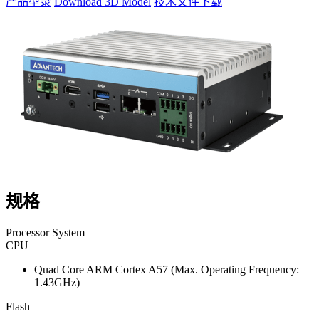
产品型录
Download 3D Model
技术文件下载
规格
Processor System
CPU
Quad Core ARM Cortex A57 (Max. Operating Frequency:
1.43GHz)
Flash