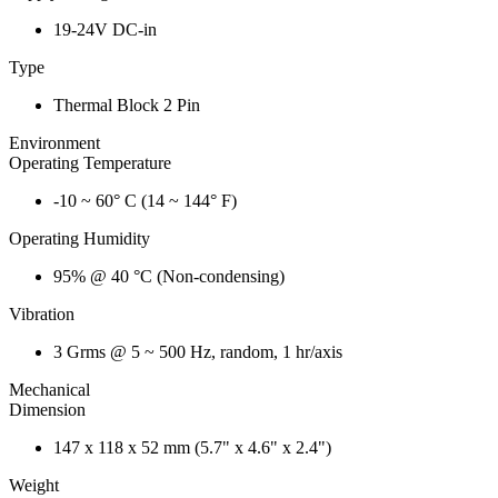
19-24V DC-in
Type
Thermal Block 2 Pin
Environment
Operating Temperature
-10 ~ 60° C (14 ~ 144° F)
Operating Humidity
95% @ 40 °C (Non-condensing)
Vibration
3 Grms @ 5 ~ 500 Hz, random, 1 hr/axis
Mechanical
Dimension
147 x 118 x 52 mm (5.7" x 4.6" x 2.4")
Weight