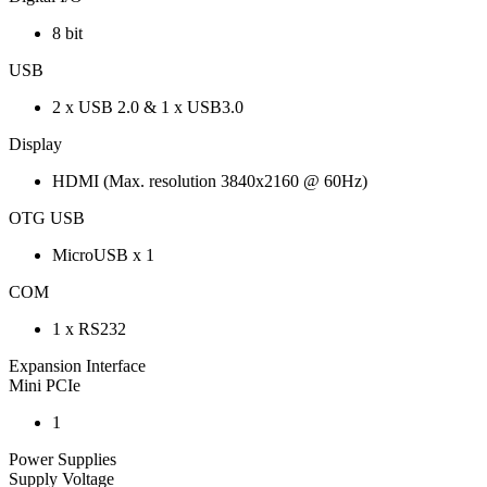
8 bit
USB
2 x USB 2.0 & 1 x USB3.0
Display
HDMI (Max. resolution 3840x2160 @ 60Hz)
OTG USB
MicroUSB x 1
COM
1 x RS232
Expansion Interface
Mini PCIe
1
Power Supplies
Supply Voltage