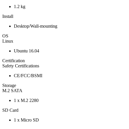
1.2 kg
Install
Desktop/Wall-mounting
OS
Linux
Ubuntu 16.04
Certification
Safety Certifications
CE/FCC/BSMI
Storage
M.2 SATA
1 x M.2 2280
SD Card
1 x Micro SD