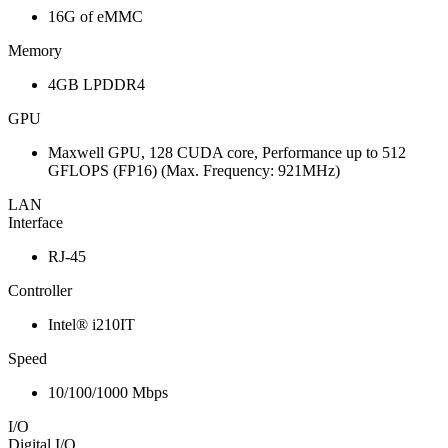
16G of eMMC
Memory
4GB LPDDR4
GPU
Maxwell GPU, 128 CUDA core, Performance up to 512
GFLOPS (FP16) (Max. Frequency: 921MHz)
LAN
Interface
RJ-45
Controller
Intel® i210IT
Speed
10/100/1000 Mbps
I/O
Digital I/O