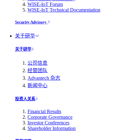
WISE-IoT Forum
WISE-IoT Technical Documentation
Security Advisory
关于研华
关于研华
公司信息
经营团队
Advantech 杂志
新闻中心
投资人关系
Financial Results
Corporate Governance
Investor Conferences
Shareholder Information