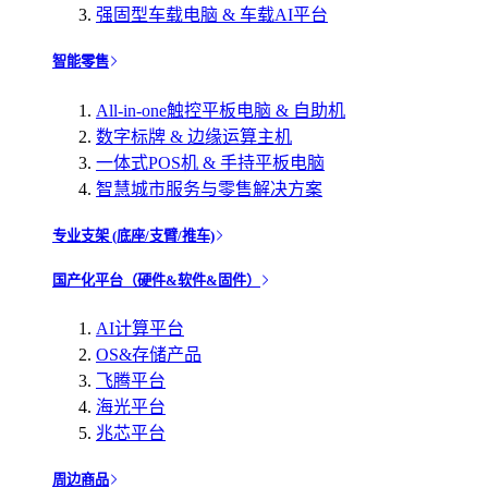
强固型车载电脑 & 车载AI平台
智能零售
All-in-one触控平板电脑 & 自助机
数字标牌 & 边缘运算主机
一体式POS机 & 手持平板电脑
智慧城市服务与零售解决方案
专业支架 (底座/支臂/推车)
国产化平台（硬件&软件&固件）
AI计算平台
OS&存储产品
飞腾平台
海光平台
兆芯平台
周边商品