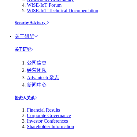
WISE-IoT Forum
WISE-IoT Technical Documentation
Security Advisory
关于研华
关于研华
公司信息
经营团队
Advantech 杂志
新闻中心
投资人关系
Financial Results
Corporate Governance
Investor Conferences
Shareholder Information