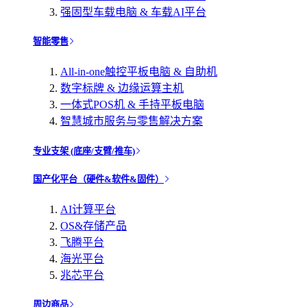
强固型车载电脑 & 车载AI平台
智能零售
All-in-one触控平板电脑 & 自助机
数字标牌 & 边缘运算主机
一体式POS机 & 手持平板电脑
智慧城市服务与零售解决方案
专业支架 (底座/支臂/推车)
国产化平台（硬件&软件&固件）
AI计算平台
OS&存储产品
飞腾平台
海光平台
兆芯平台
周边商品