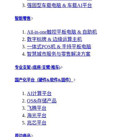
强固型车载电脑 & 车载AI平台
智能零售
All-in-one触控平板电脑 & 自助机
数字标牌 & 边缘运算主机
一体式POS机 & 手持平板电脑
智慧城市服务与零售解决方案
专业支架 (底座/支臂/推车)
国产化平台（硬件&软件&固件）
AI计算平台
OS&存储产品
飞腾平台
海光平台
兆芯平台
周边商品