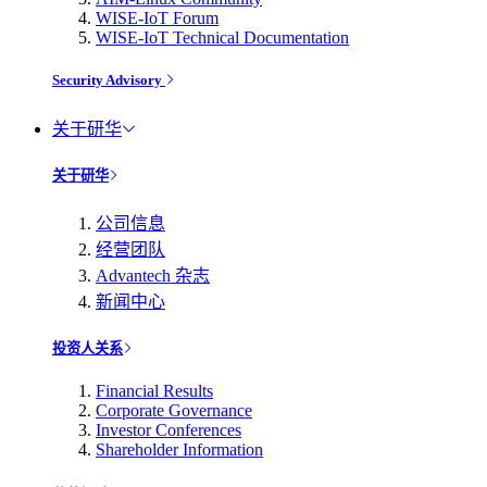
WISE-IoT Forum
WISE-IoT Technical Documentation
Security Advisory
关于研华
关于研华
公司信息
经营团队
Advantech 杂志
新闻中心
投资人关系
Financial Results
Corporate Governance
Investor Conferences
Shareholder Information