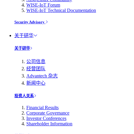
WISE-IoT Forum
WISE-IoT Technical Documentation
Security Advisory
关于研华
关于研华
公司信息
经营团队
Advantech 杂志
新闻中心
投资人关系
Financial Results
Corporate Governance
Investor Conferences
Shareholder Information