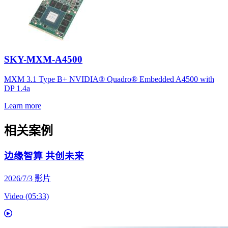
SKY-MXM-A4500
MXM 3.1 Type B+ NVIDIA® Quadro® Embedded A4500 with
DP 1.4a
Learn more
相关案例
边缘智算 共创未来
2026/7/3
影片
Video (05:33)