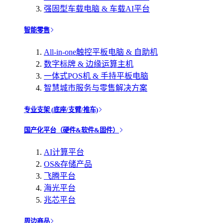
强固型车载电脑 & 车载AI平台
智能零售
All-in-one触控平板电脑 & 自助机
数字标牌 & 边缘运算主机
一体式POS机 & 手持平板电脑
智慧城市服务与零售解决方案
专业支架 (底座/支臂/推车)
国产化平台（硬件&软件&固件）
AI计算平台
OS&存储产品
飞腾平台
海光平台
兆芯平台
周边商品