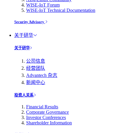
WISE-IoT Forum
WISE-IoT Technical Documentation
Security Advisory
关于研华
关于研华
公司信息
经营团队
Advantech 杂志
新闻中心
投资人关系
Financial Results
Corporate Governance
Investor Conferences
Shareholder Information