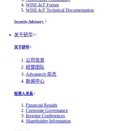
WISE-IoT Forum
WISE-IoT Technical Documentation
Security Advisory
关于研华
关于研华
公司信息
经营团队
Advantech 杂志
新闻中心
投资人关系
Financial Results
Corporate Governance
Investor Conferences
Shareholder Information