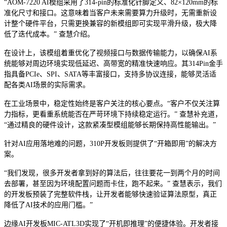
“AOM-7220 AI模组采用了314-pin的标准化针脚定义、82×120mm的标
准化尺寸和接口。这意味着当客户未来需要算力升级时，无需重新设
计整个硬件平台，只需更换兼容的新模组即可实现平滑升级，极大降
低了迭代成本。” 查慧介绍。
在设计上，该模组着重优化了视频接口与数据传输能力，以确保AI系
统能够对周边环境实现低延迟、高带宽的精准快速响应。其314Pin金手
指具备PCIe、SPI、SATA等丰富接口，支持多协议连接，能够灵活适
配各类AI场景的实际需求。
在工业场景中，稳定性始终是客户关注的核心要点。“客户不仅关注算
力指标，更看重系统能否在严苛环境下持续稳定运行。” 查慧补充道，
“通过精良的硬件设计，这款紧凑型模组能够长期保持高性能输出。”
针对AI应用落地难的问题，310P开发板则提供了“开箱即用”的解决方
案。
“我们发现，很多开发者拿到好的算法后，往往要花一到两个月的时间
去部署，甚至因为环境配置问题而卡住，跑不起来。” 查慧表示，我们
的开发板预装了完整软件栈，让开发者能够快速验证算法原型，真正
降低了AI技术的应用门槛。”
边缘AI开发板MIC-ATL3D实现了“开机即推理”的便捷体验。开发者接