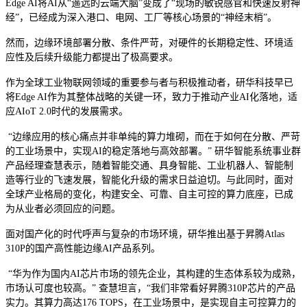
Edge AI将AI从“遥远的云端大脑”变成了“现场的敏锐感官和快速反射神
经”，已经成为深入港口、电网、工厂等核心场景的“神经末梢”。
然而，边缘环境部署分散、条件严苛，对硬件的长期稳定性、环境适
应性及后续升级能力都提出了极高要求。
作为全球工业物联网领域的重要参与者与积极推动者，研华科技早已
将Edge AI作为其整体战略的关键一环，致力于推动产业AI化落地，适
应AIoT 2.0时代的发展需求。
“边缘应用的核心痛点并非单纯的算力堆砌，而在于如何在分散、严苛
的工业场景中，实现AI的稳定落地与高效部署。” 研华智能系统事业群
产品经理查慧表示，随着智能交通、具身智能、工业机器人、智能制
造等行业的飞速发展，智能化升级的需求日益迫切。与此同时，面对
全球产业格局的变化，构建安全、可靠、自主可控的算力底座，已成
为从业者必须回应的问题。
面对国产化的时代呼声与复杂的市场环境，研华推出基于昇腾Atlas
310P的国产高性能边缘AI产品系列。
“华为作为国内AI芯片市场的领先企业，其构建的生态体系较为成熟，
市场认可度也较高。” 查慧坦言，“我们非常看好昇腾310P芯片的产品
实力。其算力高达176 TOPS，在工业场景中，是实现自主可控算力的