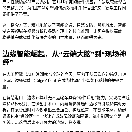
产高性能边缘AI产品系列。它并非单纯的硬件供应，而是以软硬整合
的完整方案，为“国产AI引擎如何高效落地千行百业”这一复杂工程问
题提供了答案。
这一整套方案，精准地解决了智能交通、智慧安防、智能城市、智能
制造等领域在视频分析和多路推理上的核心难题，让客户得以高效、
稳妥地完成智能化解决方案的自主构建，从而赢得未来。
边缘智能崛起，从“云端大脑”到“现场神
经”
在人工智能（AI）浪潮席卷全球的今天，算力正从云端向边缘侧加速
下沉，边缘智能（Edge AI）正在成为推动产业智能化落地的关键力
量。
在智慧港口，边缘计算让无人运输车具备“条件反射”能力，实现精准避
障和路径规划；在微创手术中，内窥镜影像通过边缘智能设备实时分
析，在毫秒级时间内识别出重要血管、神经位置；在智能电网，边缘
设备化身“急诊医生”，快速完成故障诊断和隔离，筑牢能源安全第一道
防线……这背后离不开强大的边缘计算支撑。