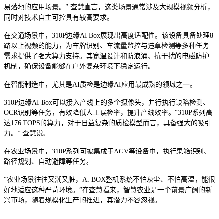
易落地的应用场景。” 查慧直言，这类场景通常涉及大规模视频分析，
同时对技术自主可控具有较高要求。
在交通场景中，310P边缘AI Box展现出高度适配性。该设备具备处理8
路以上视频的能力，为车牌识别、车流量监控与违章检测等多种任务
需求提供了强大算力支持。其宽温设计和防浪涌、抗干扰的电磁防护
机制，确保设备能够在户外复杂环境下稳定运行。
在智能制造中，尤其是AI质检是边缘AI应用最成熟的领域之一。
310P边缘AI Box可以接入产线上的多个摄像头，并行执行缺陷检测、
OCR识别等任务，有效降低人工误检率，提升产线效率。“310P系列高
达176 TOPS的算力，对于日益复杂的质检模型而言，具备强大的吸引
力。” 查慧说。
在农业场景中，310P系列可被集成于AGV等设备中，执行果箱识别、
路径规划、自动避障等任务。
“农业场景往往又潮又脏，AI BOX整机系统不怕灰尘、不怕高温，能很
好地适应这种严苛环境。”在查慧看来，智慧农业是一个前景广阔的新
兴市场，随着规模化生产的推进，其潜力不容忽视。