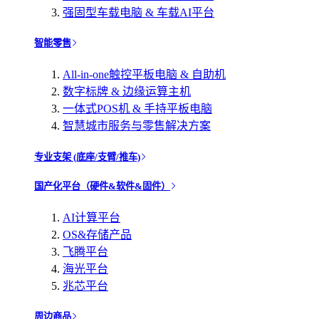
强固型车载电脑 & 车载AI平台
智能零售
All-in-one触控平板电脑 & 自助机
数字标牌 & 边缘运算主机
一体式POS机 & 手持平板电脑
智慧城市服务与零售解决方案
专业支架 (底座/支臂/推车)
国产化平台（硬件&软件&固件）
AI计算平台
OS&存储产品
飞腾平台
海光平台
兆芯平台
周边商品