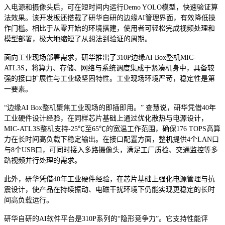
入电源和摄像头后，可在短时间内运行Demo YOLO模型，快速验证算
法效果。该开发板还搭载了研华自研的边缘AI管理界面，有效降低操
作门槛。相比于从零开始的环境搭建，使用者可轻松完成视频处理和
模型部署，极大地缩短了从想法到验证的周期。
面向工业现场部署需求，研华推出了310P边缘AI Box整机MIC-
ATL3S，将算力、存储、网络与系统调度集成于紧凑机身中，具备较
强的接口扩展性与工业级坚固特性。工业现场环境严苛，稳定性是第
一要素。
“边缘AI Box整机聚焦工业现场的即插即用。” 查慧说，研华凭借40年
工业硬件设计经验，在同样芯片基础上通过优化散热与电源设计，
MIC-ATL3S整机支持-25℃至65℃的宽温工作范围，确保176 TOPS高算
力在长时间高负载下稳定输出。在接口配置方面，整机提供4个LAN口
与8个USB口，可同时接入多路摄像头，满足工厂质检、交通监控等多
路视频并行处理的需求。
此外，研华凭借40年工业硬件经验，在芯片基础上强化电源管理与抗
震设计，使产品在持续振动、电磁干扰环境下仍能实现更稳定的长时
间高负载运行。
研华自研的AI软件平台是310P系列的“隐形竞争力”。它支持性能评