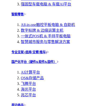
强固型车载电脑 & 车载AI平台
智能零售
All-in-one触控平板电脑 & 自助机
数字标牌 & 边缘运算主机
一体式POS机 & 手持平板电脑
智慧城市服务与零售解决方案
专业支架 (底座/支臂/推车)
国产化平台（硬件&软件&固件）
AI计算平台
OS&存储产品
飞腾平台
海光平台
兆芯平台
周边商品