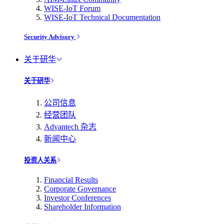
WISE-IoT Forum
WISE-IoT Technical Documentation
Security Advisory
关于研华
关于研华
公司信息
经营团队
Advantech 杂志
新闻中心
投资人关系
Financial Results
Corporate Governance
Investor Conferences
Shareholder Information