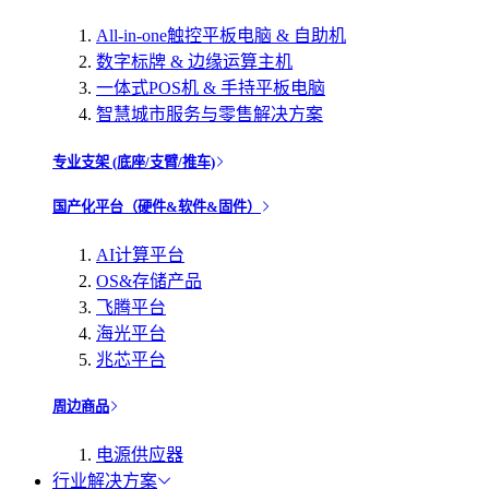
All-in-one触控平板电脑 & 自助机
数字标牌 & 边缘运算主机
一体式POS机 & 手持平板电脑
智慧城市服务与零售解决方案
专业支架 (底座/支臂/推车)
国产化平台（硬件&软件&固件）
AI计算平台
OS&存储产品
飞腾平台
海光平台
兆芯平台
周边商品
电源供应器
行业解决方案