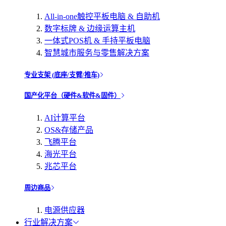
All-in-one触控平板电脑 & 自助机
数字标牌 & 边缘运算主机
一体式POS机 & 手持平板电脑
智慧城市服务与零售解决方案
专业支架 (底座/支臂/推车)
国产化平台（硬件&软件&固件）
AI计算平台
OS&存储产品
飞腾平台
海光平台
兆芯平台
周边商品
电源供应器
行业解决方案