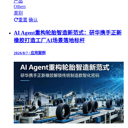
产品
Others
类别
重置
确认
AI Agent重构轮胎智造新范式：研华携手正新
橡胶打造工厂AI场景落地标杆
2026/8/7
|
应用案例