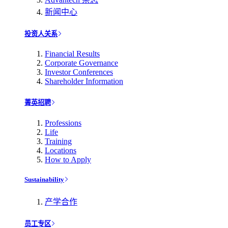
新闻中心
投资人关系
Financial Results
Corporate Governance
Investor Conferences
Shareholder Information
菁英招聘
Professions
Life
Training
Locations
How to Apply
Sustainability
产学合作
员工专区