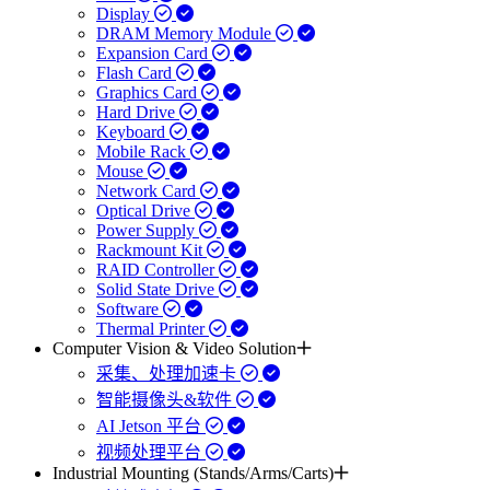
Display
DRAM Memory Module
Expansion Card
Flash Card
Graphics Card
Hard Drive
Keyboard
Mobile Rack
Mouse
Network Card
Optical Drive
Power Supply
Rackmount Kit
RAID Controller
Solid State Drive
Software
Thermal Printer
Computer Vision & Video Solution
采集、处理加速卡
智能摄像头&软件
AI Jetson 平台
视频处理平台
Industrial Mounting (Stands/Arms/Carts)