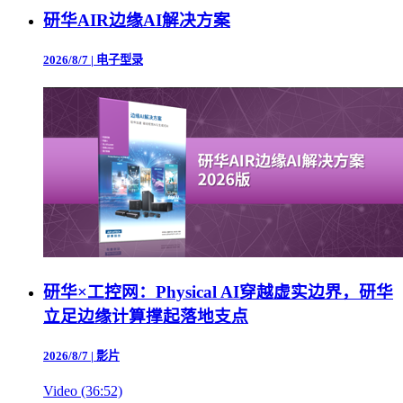
研华AIR边缘AI解决方案
2026/8/7
|
电子型录
研华×工控网：Physical AI穿越虚实边界，研华
立足边缘计算撑起落地支点
2026/8/7
|
影片
Video (36:52)