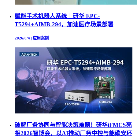
赋能手术机器人系统｜研华 EPC-
T5294+AIMB-294，加速医疗场景部署
2026/8/4
|
应用案例
破解厂务协同与智能决策难题！研华iFMCS亮
相2026智博会，以AI推动厂务中控与能碳安环