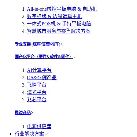
All-in-one触控平板电脑 & 自助机
数字标牌 & 边缘运算主机
一体式POS机 & 手持平板电脑
智慧城市服务与零售解决方案
专业支架 (底座/支臂/推车)
国产化平台（硬件&软件&固件）
AI计算平台
OS&存储产品
飞腾平台
海光平台
兆芯平台
周边商品
电源供应器
行业解决方案