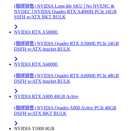
(捆绑销售) NVIDIA Long-life SKU│No NVENC &
NVDEC│NVIDIA Quadro RTX A4000H PCIe 16GB
SSFH w/ATX BKT BULK
NVIDIA RTX A5000E
(捆绑销售) NVIDIA Quadro RTX A5000E PCIe 24GB
DSFH w/ATX bracket BULK
NVIDIA RTX A6000E
(捆绑销售) NVIDIA Quadro RTX A6000E PCIe 48GB
DSFH w/ATX bracket BULK
NVIDIA RTX A800 40GB Active
(捆绑销售) NVIDIA Quadro A800 Active PCIe 40GB
DSFH w/ATX BKT BULK
NVIDIA T1000 8GB