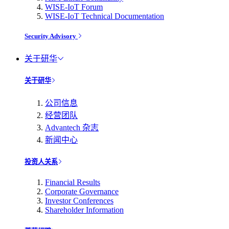
WISE-IoT Forum
WISE-IoT Technical Documentation
Security Advisory
关于研华
关于研华
公司信息
经营团队
Advantech 杂志
新闻中心
投资人关系
Financial Results
Corporate Governance
Investor Conferences
Shareholder Information