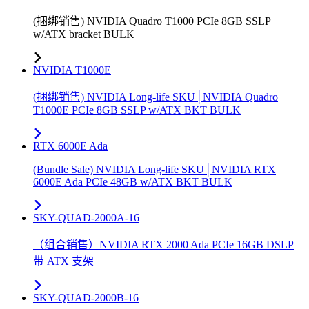
(捆绑销售) NVIDIA Quadro T1000 PCIe 8GB SSLP
w/ATX bracket BULK
NVIDIA T1000E
(捆绑销售) NVIDIA Long-life SKU│NVIDIA Quadro
T1000E PCIe 8GB SSLP w/ATX BKT BULK
RTX 6000E Ada
(Bundle Sale) NVIDIA Long-life SKU│NVIDIA RTX
6000E Ada PCIe 48GB w/ATX BKT BULK
SKY-QUAD-2000A-16
（组合销售）NVIDIA RTX 2000 Ada PCIe 16GB DSLP
带 ATX 支架
SKY-QUAD-2000B-16