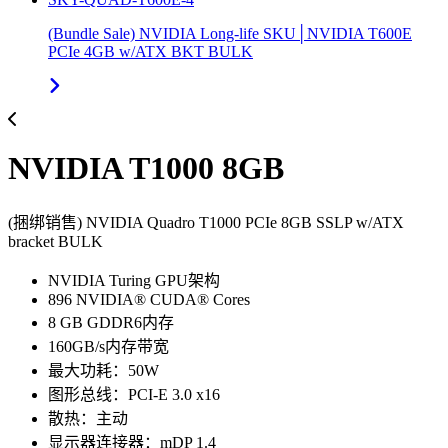
(Bundle Sale) NVIDIA Long-life SKU│NVIDIA T600E
PCIe 4GB w/ATX BKT BULK
NVIDIA T1000 8GB
(捆绑销售) NVIDIA Quadro T1000 PCIe 8GB SSLP w/ATX
bracket BULK
NVIDIA Turing GPU架构
896 NVIDIA® CUDA® Cores
8 GB GDDR6内存
160GB/s内存带宽
最大功耗：50W
图形总线：PCI-E 3.0 x16
散热：主动
显示器连接器：mDP 1.4