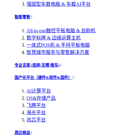
强固型车载电脑 & 车载AI平台
智能零售
All-in-one触控平板电脑 & 自助机
数字标牌 & 边缘运算主机
一体式POS机 & 手持平板电脑
智慧城市服务与零售解决方案
专业支架 (底座/支臂/推车)
国产化平台（硬件&软件&固件）
AI计算平台
OS&存储产品
飞腾平台
海光平台
兆芯平台
周边商品