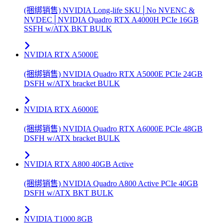
(捆绑销售) NVIDIA Long-life SKU│No NVENC &
NVDEC│NVIDIA Quadro RTX A4000H PCIe 16GB
SSFH w/ATX BKT BULK
NVIDIA RTX A5000E
(捆绑销售) NVIDIA Quadro RTX A5000E PCIe 24GB
DSFH w/ATX bracket BULK
NVIDIA RTX A6000E
(捆绑销售) NVIDIA Quadro RTX A6000E PCIe 48GB
DSFH w/ATX bracket BULK
NVIDIA RTX A800 40GB Active
(捆绑销售) NVIDIA Quadro A800 Active PCIe 40GB
DSFH w/ATX BKT BULK
NVIDIA T1000 8GB