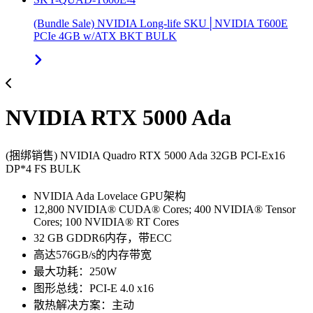
(Bundle Sale) NVIDIA Long-life SKU│NVIDIA T600E
PCIe 4GB w/ATX BKT BULK
NVIDIA RTX 5000 Ada
(捆绑销售) NVIDIA Quadro RTX 5000 Ada 32GB PCI-Ex16
DP*4 FS BULK
NVIDIA Ada Lovelace GPU架构
12,800 NVIDIA® CUDA® Cores; 400 NVIDIA® Tensor
Cores; 100 NVIDIA® RT Cores
32 GB GDDR6内存，带ECC
高达576GB/s的内存带宽
最大功耗：250W
图形总线：PCI-E 4.0 x16
散热解决方案：主动