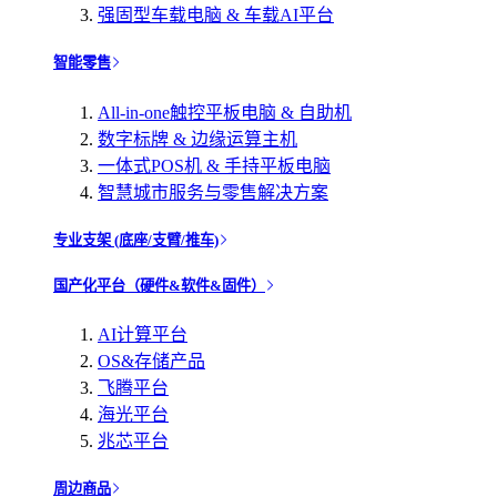
强固型车载电脑 & 车载AI平台
智能零售
All-in-one触控平板电脑 & 自助机
数字标牌 & 边缘运算主机
一体式POS机 & 手持平板电脑
智慧城市服务与零售解决方案
专业支架 (底座/支臂/推车)
国产化平台（硬件&软件&固件）
AI计算平台
OS&存储产品
飞腾平台
海光平台
兆芯平台
周边商品