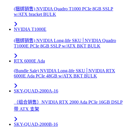
(捆绑销售) NVIDIA Quadro T1000 PCIe 8GB SSLP
w/ATX bracket BULK
NVIDIA T1000E
(捆绑销售) NVIDIA Long-life SKU│NVIDIA Quadro
T1000E PCIe 8GB SSLP w/ATX BKT BULK
RTX 6000E Ada
(Bundle Sale) NVIDIA Long-life SKU│NVIDIA RTX
6000E Ada PCIe 48GB w/ATX BKT BULK
SKY-QUAD-2000A-16
（组合销售）NVIDIA RTX 2000 Ada PCIe 16GB DSLP
带 ATX 支架
SKY-QUAD-2000B-16