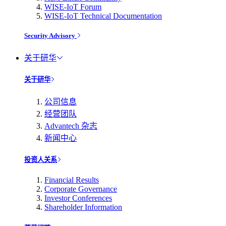
WISE-IoT Forum
WISE-IoT Technical Documentation
Security Advisory
关于研华
关于研华
公司信息
经营团队
Advantech 杂志
新闻中心
投资人关系
Financial Results
Corporate Governance
Investor Conferences
Shareholder Information