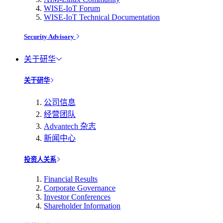
WISE-IoT Forum
WISE-IoT Technical Documentation
Security Advisory
关于研华
关于研华
公司信息
经营团队
Advantech 杂志
新闻中心
投资人关系
Financial Results
Corporate Governance
Investor Conferences
Shareholder Information