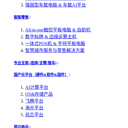
强固型车载电脑 & 车载AI平台
智能零售
All-in-one触控平板电脑 & 自助机
数字标牌 & 边缘运算主机
一体式POS机 & 手持平板电脑
智慧城市服务与零售解决方案
专业支架 (底座/支臂/推车)
国产化平台（硬件&软件&固件）
AI计算平台
OS&存储产品
飞腾平台
海光平台
兆芯平台
周边商品