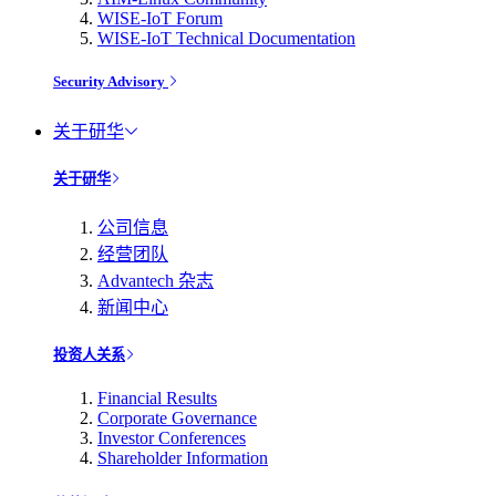
WISE-IoT Forum
WISE-IoT Technical Documentation
Security Advisory
关于研华
关于研华
公司信息
经营团队
Advantech 杂志
新闻中心
投资人关系
Financial Results
Corporate Governance
Investor Conferences
Shareholder Information