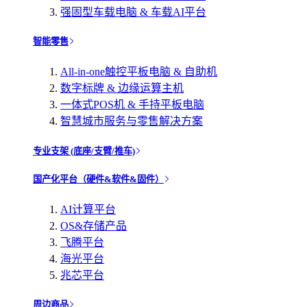
强固型车载电脑 & 车载AI平台
智能零售
All-in-one触控平板电脑 & 自助机
数字标牌 & 边缘运算主机
一体式POS机 & 手持平板电脑
智慧城市服务与零售解决方案
专业支架 (底座/支臂/推车)
国产化平台（硬件&软件&固件）
AI计算平台
OS&存储产品
飞腾平台
海光平台
兆芯平台
周边商品