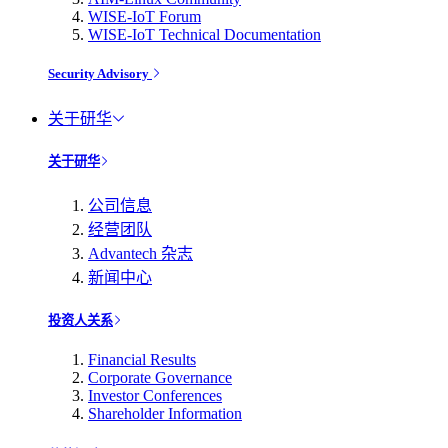
WISE-IoT Forum
WISE-IoT Technical Documentation
Security Advisory
关于研华
关于研华
公司信息
经营团队
Advantech 杂志
新闻中心
投资人关系
Financial Results
Corporate Governance
Investor Conferences
Shareholder Information