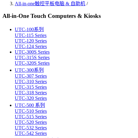
All-in-one触控平板电脑 & 自助机
/
All-in-One Touch Computers & Kiosks
UTC-100系列
UTC-115 Series
UTC-120 Series
UTC-124 Series
UTC-300S Series
UTC-315S Series
UTC-320S Series
UTC-300系列
UTC-307 Series
UTC-310 Series
UTC-315 Series
UTC-318 Series
UTC-320 Series
UTC-500 系列
UTC-510 Series
UTC-515 Series
UTC-520 Series
UTC-532 Series
UTC-542 Series