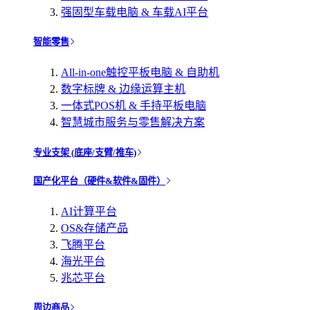
强固型车载电脑 & 车载AI平台
智能零售
All-in-one触控平板电脑 & 自助机
数字标牌 & 边缘运算主机
一体式POS机 & 手持平板电脑
智慧城市服务与零售解决方案
专业支架 (底座/支臂/推车)
国产化平台（硬件&软件&固件）
AI计算平台
OS&存储产品
飞腾平台
海光平台
兆芯平台
周边商品